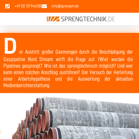
+49 (0) 721 946580
info@sprengen.de
D
er Austritt großer Gasmengen durch die Beschädigung der
Gaspipeline Nord Stream wirft die Frage auf: (Wie) wurden die
Pipelines gesprengt? Wie ist das sprengtechnisch möglich? Und wer
kann einen solchen Anschlag ausführen? Der Versuch der Herleitung
einer Arbeitshypothese und die Auswertung der aktuellen
Medienberichterstattung.