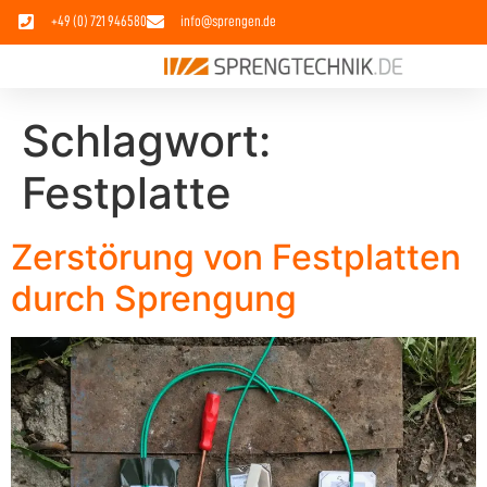
+49 (0) 721 946580
info@sprengen.de
Schlagwort:
Festplatte
Zerstörung von Festplatten
durch Sprengung